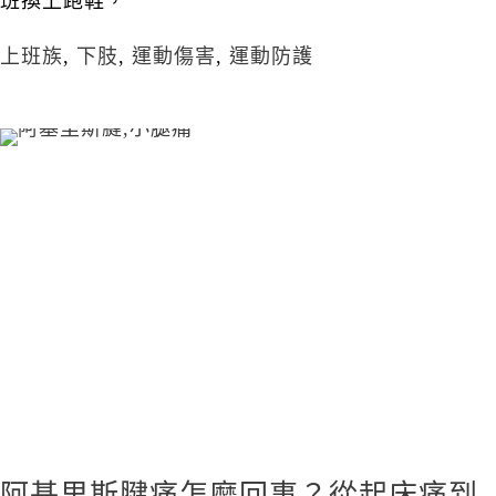
班換上跑鞋，
上班族
,
下肢
,
運動傷害
,
運動防護
阿基里斯腱痛怎麼回事？從起床痛到