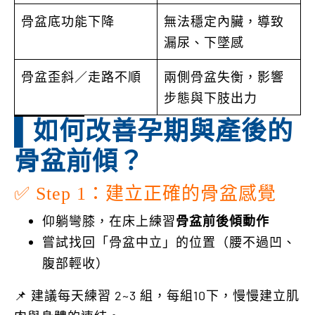
骨盆底功能下降
無法穩定內臟，導致
漏尿、下墜感
骨盆歪斜／走路不順
兩側骨盆失衡，影響
步態與下肢出力
▌如何改善孕期與產後的
骨盆前傾？
✅ Step 1：建立正確的骨盆感覺
仰躺彎膝，在床上練習
骨盆前後傾動作
嘗試找回「骨盆中立」的位置（腰不過凹、
腹部輕收）
📌 建議每天練習 2~3 組，每組10下，慢慢建立肌