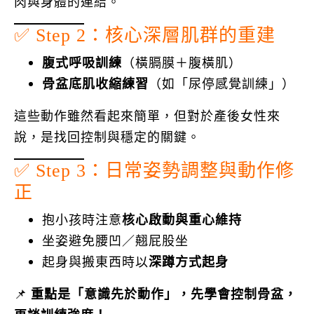
肉與身體的連結。
✅ Step 2：核心深層肌群的重建
腹式呼吸訓練
（橫膈膜＋腹橫肌）
骨盆底肌收縮練習
（如「尿停感覺訓練」）
這些動作雖然看起來簡單，但對於產後女性來
說，是找回控制與穩定的關鍵。
✅ Step 3：日常姿勢調整與動作修
正
抱小孩時注意
核心啟動與重心維持
坐姿避免腰凹／翹屁股坐
起身與搬東西時以
深蹲方式起身
📌
重點是「意識先於動作」，先學會控制骨盆，