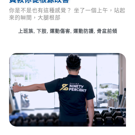
你是不是也有這種感覺？ 坐了一個上午，站起
來的瞬間，大腿根部
上班族
,
下肢
,
運動傷害
,
運動防護
,
骨盆前傾