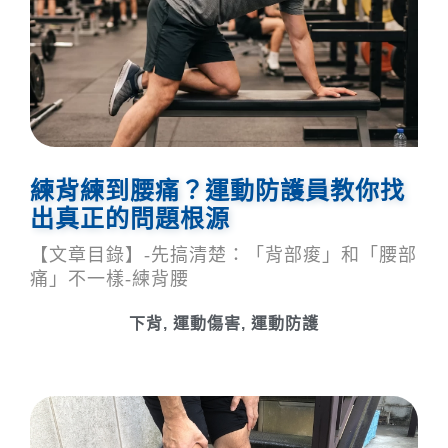
練背練到腰痛？運動防護員教你找
出真正的問題根源
【文章目錄】-先搞清楚：「背部痠」和「腰部
痛」不一樣-練背腰
下背
,
運動傷害
,
運動防護