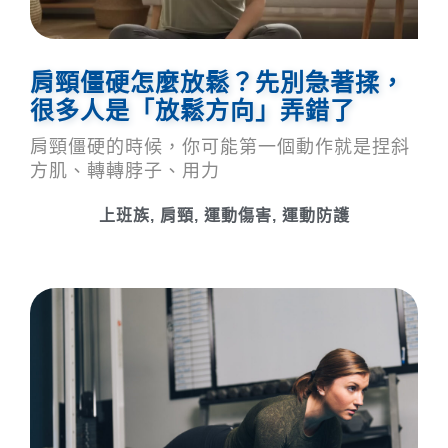
肩頸僵硬怎麼放鬆？先別急著揉，
很多人是「放鬆方向」弄錯了
肩頸僵硬的時候，你可能第一個動作就是捏斜
方肌、轉轉脖子、用力
上班族
,
肩頸
,
運動傷害
,
運動防護