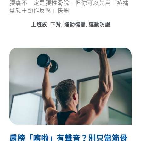
腰痛不一定是腰椎滑脫！但你可以先用「疼痛
型態＋動作反應」快速
上班族
,
下背
,
運動傷害
,
運動防護
肩膀「喀啦」有聲音？別只當筋骨