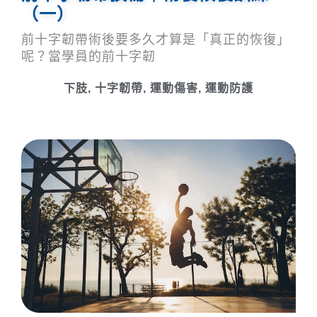
（一）
前十字韌帶術後要多久才算是「真正的恢復」
呢？當學員的前十字韌
下肢
,
十字韌帶
,
運動傷害
,
運動防護