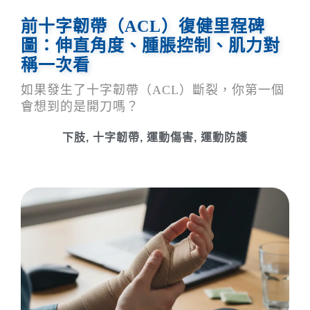
前十字韌帶（ACL）復健里程碑
圖：伸直角度、腫脹控制、肌力對
稱一次看
如果發生了十字韌帶（ACL）斷裂，你第一個
會想到的是開刀嗎？
下肢
,
十字韌帶
,
運動傷害
,
運動防護