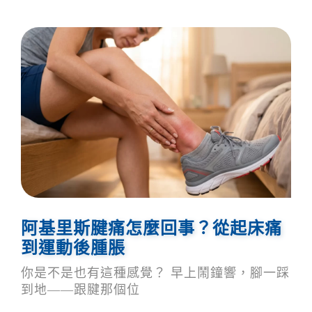
阿基里斯腱痛怎麼回事？從起床痛
到運動後腫脹
你是不是也有這種感覺？ 早上鬧鐘響，腳一踩
到地——跟腱那個位