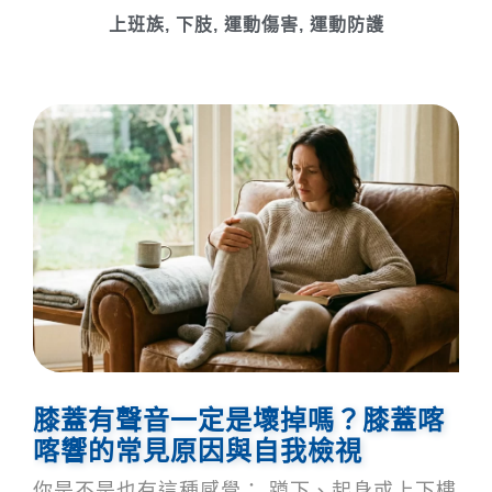
上班族
,
下肢
,
運動傷害
,
運動防護
膝蓋有聲音一定是壞掉嗎？膝蓋喀
喀響的常見原因與自我檢視
你是不是也有這種感覺： 蹲下、起身或上下樓