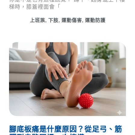
梯時，膝蓋裡面會「
上班族
,
下肢
,
運動傷害
,
運動防護
腳底板痛是什麼原因？從足弓、筋