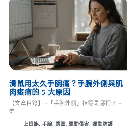
滑鼠用太久手腕痛？手腕外側與肌
肉痠痛的 5 大原因
【文章目錄】 -「手腕外側」指得是哪裡？ –
手
上班族
,
手腕
,
肩頸
,
運動傷害
,
運動防護