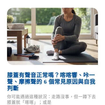
膝蓋有聲音正常嗎？喀喀響、咔一
聲、摩擦聲的 6 個常見原因與自我
判斷
你可能遇過這種狀況：走路沒事，但一蹲下去
膝蓋就「喀喀」；或是