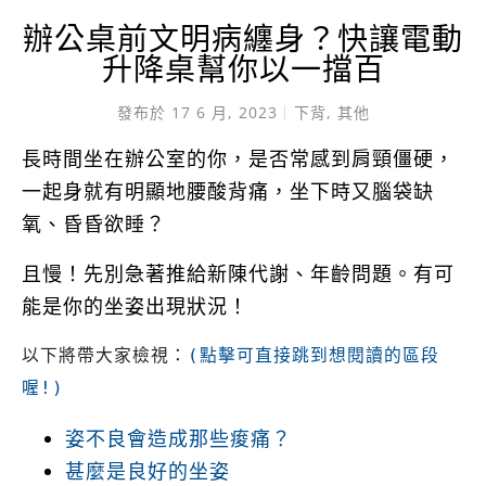
辦公桌前文明病纏身？快讓電動
升降桌幫你以一擋百
發布於
17 6 月, 2023
下背
,
其他
長時間坐在辦公室的你，是否常感到肩頸僵硬，
一起身就有明顯地腰酸背痛，坐下時又腦袋缺
氧、昏昏欲睡？
且慢！先別急著推給新陳代謝、年齡問題。有可
能是你的坐姿出現狀況！
以下將帶大家檢視：
(點擊可直接跳到想閱讀的區段
喔!)
姿不良會造成那些痠痛？
甚麼是良好的坐姿