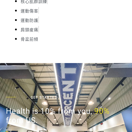
核心肌群訓練
運動傷害
運動防護
肩頸痠痛
骨盆前傾
GET STARTED
Health is 10% from you,
90%
from US.