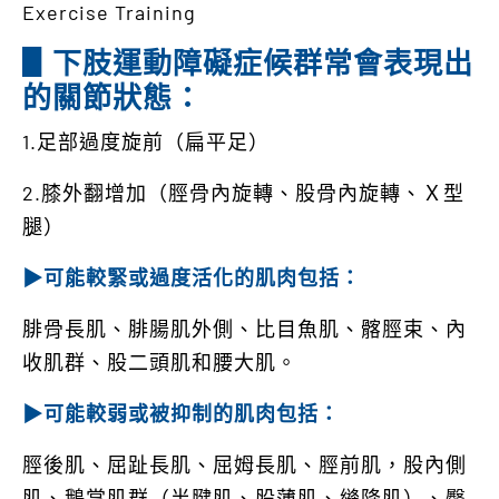
Exercise Training
▋下肢運動障礙症候群常會表現出
的關節狀態：
1.足部過度旋前（扁平足）
2.膝外翻增加（脛骨內旋轉、股骨內旋轉、Ｘ型
腿）
▶可能較緊或過度活化的肌肉包括：
腓骨長肌、腓腸肌外側、比目魚肌、髂脛束、內
收肌群、股二頭肌和腰大肌。
▶可能較弱或被抑制的肌肉包括：
脛後肌、屈趾長肌、屈姆長肌、脛前肌，股內側
肌、鵝掌肌群（半腱肌、股薄肌、縫降肌）、臀