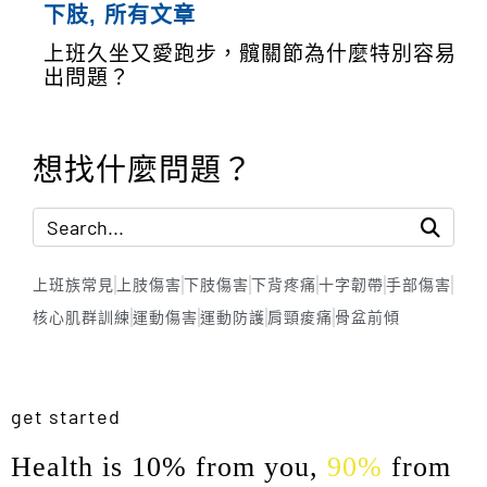
下肢
,
所有文章
上班久坐又愛跑步，髖關節為什麼特別容易
出問題？
想找什麼問題？
上班族常見
上肢傷害
下肢傷害
下背疼痛
十字韌帶
手部傷害
核心肌群訓練
運動傷害
運動防護
肩頸痠痛
骨盆前傾
get started
Health is 10% from you,
90%
from